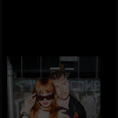
KUZKO (21.00)
Sinds hun EP ‘Milkshakes & Heartbreaks’ uit 2022 heeft
KUZKO The High School Grounds ingeruild voor het
zweterige nachtleven, waar ze antwoorden hopen te vinden op
hun levensvragen als Mid 20’s gefaalde supersterren.
Ze spreken een generatie aan die hyperpop ziet als meer dan
alleen muziek; het is een esthetiek, een uitlaatklep en een
beweging.