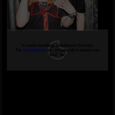
Hun fanbase omarmt Chaotische pop met een futuristisch
randje, spontaan en ongepolijst, met een DIY-geest die alles
samenbrengt. En hun muziek is de perfecte soundtrack voor
een (pech-)generatie die zichzelf in geen enkel hokje laat
plaatsen.
Je cookie instellingen blokkeren YouTube.
Pas
je instellingen
aan om gebruik te maken van
YouTube.