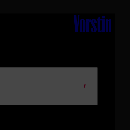
home
normaal is hebben we ook bij De Vorstin een paar regels,
oorwaarden en houden we rekening met jouw on- en
e veiligheid.