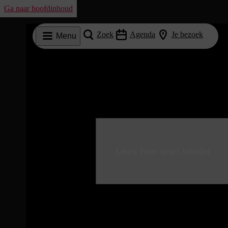
Ga naar hoofdinhoud
Zoek
Agenda
Je bezoek
Menu
Veiligheid & Privacy
Lees hier snel verder
Schrijf je in voor onze nieuwsbrief