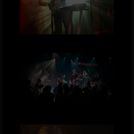
Patat Met - Foto door Robin Eggenkamp
De Mis - Foto door Michael Bosboom