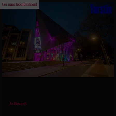
Ga naar hoofdinhoud
ho
Je Bezoek