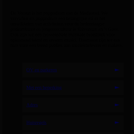
De Vorstin is het poppodium van de Mediastad. We
vervullen als poppodium een belangrijke rol in het
ontwikkelen van activiteiten voor de hedendaagse
podiumkunst en jongerencultuur in Hilversum en ’t Gooi.
Ook zijn we een crossmediale muzikale broedplek voor
opkomend talent en ervaren musici. Daarnaast zijn we een
huis voor een breed publiek aan muziekbelevers en makers.
OV en parkeren
Met een beperking
Adres
Huisregels