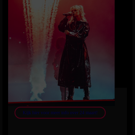
Dit weekend vindt de állereerste Davina Michelle ‘My
Own World’ fan-experience plaats!
Met tal van activiteiten en belevenissen, waaronder de
presentatie en verkoop van exclusieve merchandise, belooft
het vrijdag 24 en zaterdag 25 maart twee schitterende dagen te
worden in De Vorstin.
Wil jij hier bij zijn? Scoor dan snel jouw kaartje via deze
pagina. Er zijn slechts een beperkt aantal tickets beschikbaar!
Kijk hier voor meer info over 24 maart!