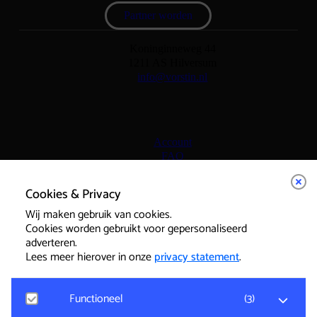
Partner worden
Koninginneweg 44
1211 AS Hilversum
info@vorstin.nl
Account
FAQ
Vrijwilligers
Cookies & Privacy
Wij maken gebruik van cookies.
Cookies worden gebruikt voor gepersonaliseerd
Huisregels
adverteren.
Cookies
Lees meer hierover in onze
privacy statement
.
Privacy Policy
Functioneel
(
3
)