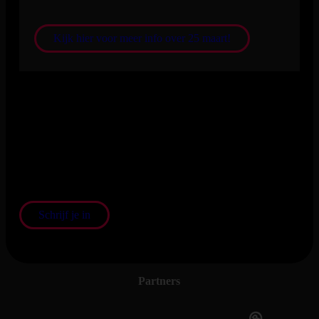
Kijk hier voor meer info over 25 maart!
Schrijf je in voor onze nieuwsbrief
En blijf op de hoogte van het laatste nieuws en de nieuwste
shows
Schrijf je in
Partners