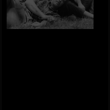
tegelijkertijd verleiden met manische intensiteit à la Savages
en Sonic Youth. Gewapend met ironie stookt De Mis het vuur
op, want de wereld staat al in brand.
Omdat bandlid Sjoerd geboren en getogen is in Hilverum,
heeft hij al enige podiumervaring in de regio met
musicalproducties. Nu is het tijd om met De Mis een
verpletterende indruk achter te laten in ’t Gooi en omstreken!