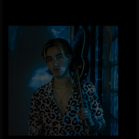
Zikko Lopez
Zikko Lopez is een Spaans-Chileense artiest gevestigd in
Hilversum. Zijn muziek is een mix van catchy pop en 80’s
rock; dansbaar, sfeervol en ook een beetje hoopvol. Met zijn
charisma en energieke liveshows weet Zikko samen met zijn
band iedereen in het publiek mee te slepen.