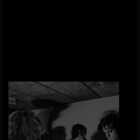
aquelarre*
In een storm van bloed, zweet en bier transformeert de
Hilversumse band aquelarre* dansvloeren tot een regelrechte
gevarenzone.
Geboren uit een handvol screamo-demo’s, geschreven tijdens