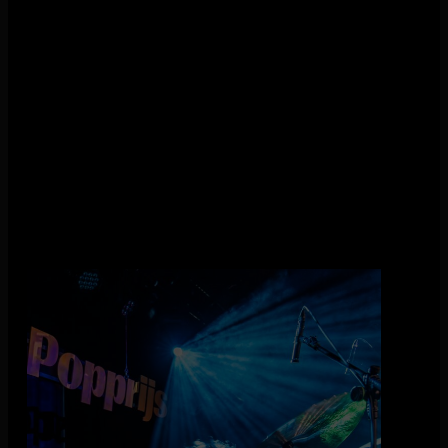
Een extern jurycomité – bestaande uit drie gevestigde
muziekindustrie-professionals – bepaalt uiteindelijk wie van
deze acts er vandoor gaat met de hoofdprijs én de Community
Award. Maar wat kunnen de bands nou precies winnen?
Hoofdprijs