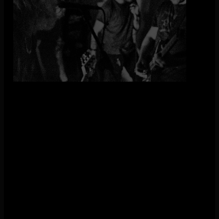
koude winternachten in studio-appartementen omringd door
crackkeukens, heeft aquelarre* de afgelopen twee jaar in elke
kelder gespeeld die ze konden vinden. Van Hillyweird en
ACU tot Knoflook en Vondelbunker: overal brengen ze hun
opzwepende mix van post-hardcoregeluiden naar een
groeiende, toegewijde fanbase. Geïnspireerd door bands als
Alexisonfire, Viva Belgrado en Orchid laten ze het zweet van
het plafond druipen.