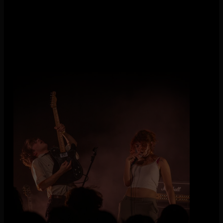
Wie wordt de winnaar van de 035 Popprijs?
Op vrijdag 6 maart is het eindelijk zo ver: vijf getalenteerde
artiesten uit de regio laten hun talenten zien tijdens de finale
van de 035 Popprijs in de Kleine Zaal van De Vorstin. De
finalisten krijgen allemaal 25 minuten de tijd om hun act neer
te zetten en de jury te overtuigen dat zij moeten winnen.
Tijdens de finale zijn er twee prijzen te winnen: de hoofdprijs
én de Community Award. Spannend!
Line-up
minke + Nonnui + De Mis + aquelarre* + Zikko Lopez