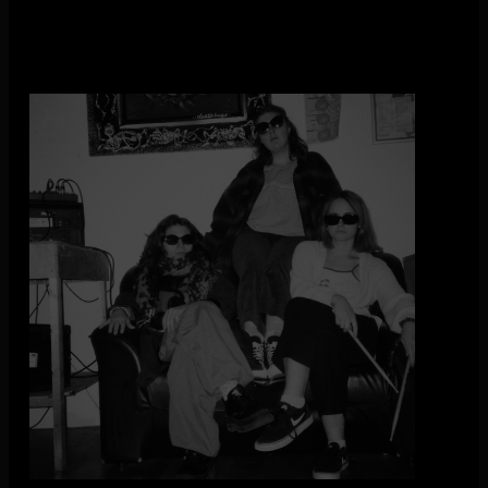
Nonnui
Nonnui is een eigenwijze all-girl band met roots in Hilversum
en Amsterdam. Voor Chaja (lead vocals en gitaar), Inga
(basgitaar en backing vocals) en Diana (drum en backing
vocals) is muziek maken een uitlaatklep voor allerlei
gevoelens en emoties, waaronder boosheid. Ze zijn boos op
het systeem, boos op mannen, boos op de wereld; en al die
gedachtes worden opgezet in punky poprock met een
boodschap.