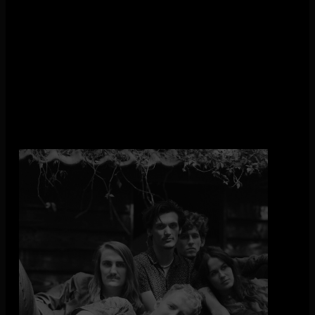
De Mis
De Mis maakt theatrale Nederlandstalige (post-)punk,
gedragen door een sektarische muur van gitaren terwijl een
hysterische vrouw je de waarheid predikt. Je wordt
gedwongen tot tranen in de moshpit, en tot contemplatie
tijdens het headbangen.
Laat je onderdompelen in teksten over het oedipuscomplex,
liefde voor de daad en grootheidswaanzin. En laat je