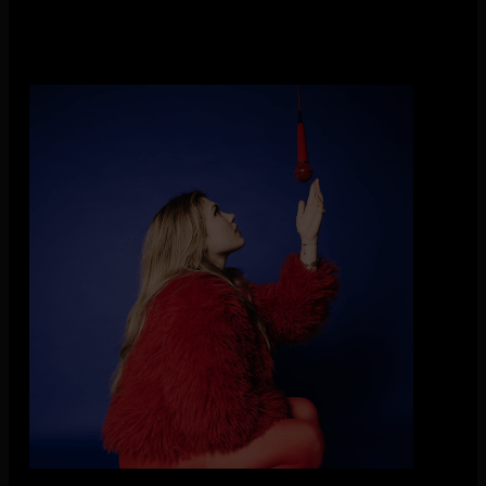
minke
Met energieke, duistere producties en poëtische teksten neemt
minke haar publiek mee naar de dieptes van het leven. Ze
schrijft over verdriet, verlies en innerlijke strijd, maar ook over
dromen, vriendschap en de kracht van liefde. De eerlijke en
metaforische teksten geven ruimte aan de luisteraar om er een
eigen verhaal in te herkennen. Daarmee wordt elke track meer
dan een nummer: het is een spiegel, een uitnodiging tot
introspectie.