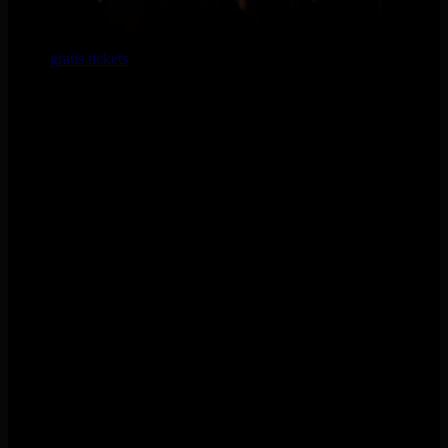
Uitverkocht
De
gratis tickets
voor de finale zijn uitverkocht.
Heb je geen
ticket kunnen bemachtigen? Geen nood: op de avond zelf zijn
er nog een beperkt aantal deurtickets beschikbaar, dus zorg dat
je er op tijd bent. De deuren gaan om 19:00 open en om 19:30
begint de eerste act.