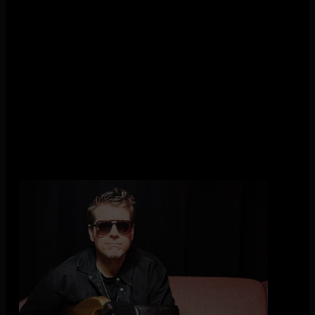
Met zijn nieuwe album
Nothing Left Behind
laat de Britse
gitarist en zanger Danny Bryant opnieuw horen waarom hij al
jaren tot de meest gewaardeerde bluesrockartiesten van
Europa behoort. De plaat verscheen begin dit jaar en kreeg
lovende reacties van zowel fans als muziekpers.
Ook live maakt Bryant indruk. Samen met zijn hechte band