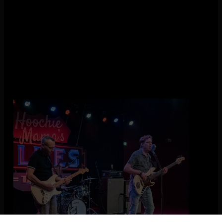
Hoochie Mama
Onze host, de Hilversumse band Hoochie Mama, verzorgt het
voorprogramma!
De muziek van Hoochie Mama leunt veelal op het spel van
gitarist Pim Dollé, die met zijn virtuoze spel en sound de
aandacht van vele liefhebbers van gitaargeweld weet te
trekken. Ondersteund door het strakke drummen van Pascal
Numan wordt dit afgewisseld met bluesharp gespeeld door