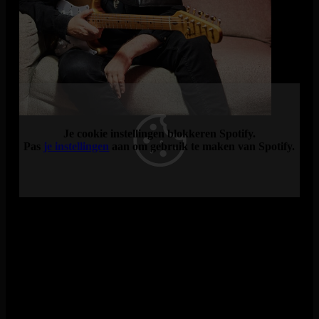
speelt hij een mix van blues en rock, vol sterke gitaarpartijen,
persoonlijke songs en veel dynamiek. Zijn optredens voelen
direct en oprecht; van ingetogen momenten tot stevige
bluesrock. Op zondag 22 november staat Danny Bryant in De
Vorstin met een mix van blues, rock, sterke gitaarpartijen en
persoonlijke songs.
Je cookie instellingen blokkeren Spotify.
Pas
je instellingen
aan om gebruik te maken van Spotify.