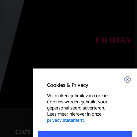
FRIDAY
Indie met scherpe
randen en een
energieke, onrustige
onderlaag
Cookies & Privacy
Wij maken gebruik van cookies.
Cookies worden gebruikt voor
gepersonaliseerd adverteren.
Lees meer hierover in onze
privacy statement
.
Bestel Tickets
€ 18,75