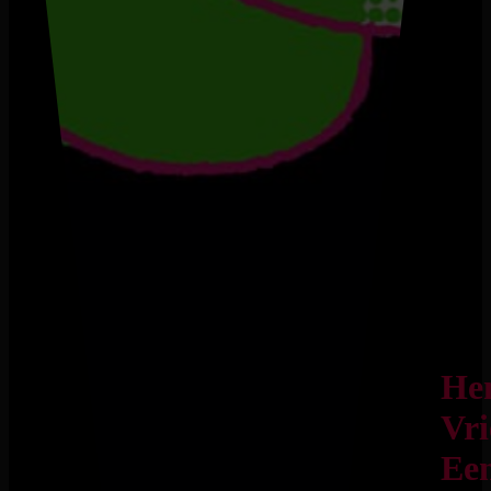
He
Vri
Ee