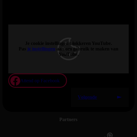
willen dit blijvende erfgoed vieren met hun Reggae Saluut aan
Henny Vrienten in De Vorstin. Ze geven een unieke draai aan
Vrientens tijdloze liedjes, waarbij zijn kenmerkende sound
wordt gemixt met de herkenbare reggaestijl van Rootsriders.
Je cookie instellingen blokkeren YouTube.
Pas
je instellingen
aan om gebruik te maken van
YouTube.
Attend op Facebook
Volgende
Partners