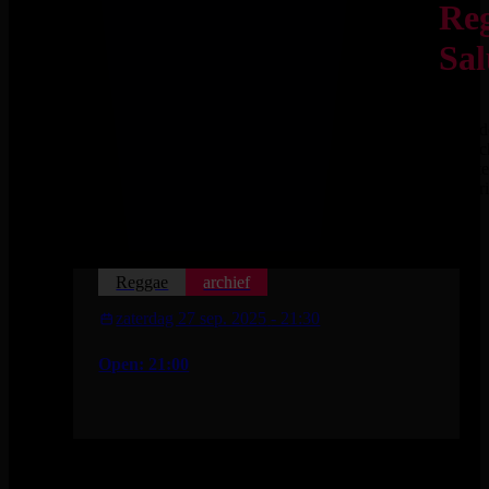
Re
Sal
Een od
iconis
Vrient
Rootsr
Reggae
archief
zaterdag 27 sep. 2025
- 21:30
Open: 21:00