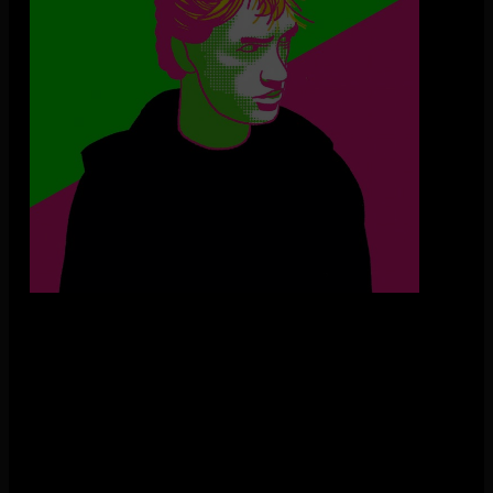
Op 27 september brengen de Rootsriders een bijzonder
muzikaal eerbetoon aan Henny Vrienten, de iconische
frontman van Doe Maar. Deze avond staat in het teken van
Vrientens grote bijdrage aan de popularisering en erkenning
van reggaemuziek in Nederland. Voor de bandleden van
Rootsriders is dit niet alleen een ode aan zijn muzikale
invloed, maar ook een afscheid van een jeugdheld met wie zij
zijn opgegroeid. Speciaal voor deze tour keert oud-bandlid
Tjerk Schoonheim terug als gastzanger om mee te doen aan
deze unieke show.
De Rootsriders zijn geen onbekenden in de Nederlandse
muziekwereld. De band staat al jaren bekend om hun
succesvolle Bob Marley tribute shows en heeft zowel in
Nederland als internationaal veel indruk gemaakt. Dit jaar
bereikten zij de finale van Tribute – The Battle of the Bands
op SBS6, wat hen een optreden in een uitverkochte Ziggo
Dome opleverde. Ook voormalige leden als Shirma Rouse en
Giovanca Ostiana hebben hun sporen in de muziekwereld
verdiend.
Henny Vrienten, de legendarische zanger, songwriter en multi-
instrumentalist, blijft met zijn muziek generaties inspireren,
zelfs na zijn overlijden op 25 april 2022. De Rootsriders