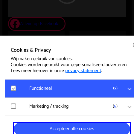
Attend op Facebook
Vorige
Volgende
Cookies & Privacy
Wij maken gebruik van cookies.
Partners
Cookies worden gebruikt voor gepersonaliseerd adverteren.
Lees meer hierover in onze
privacy statement
.
Functioneel
(
3
)
Noodzakelijk
Marketing / tracking
(
5
)
Voor het functioneren van de website en het onthouden
van voorkeuren worden functionele cookies geplaatst.
Hierbij worden geen persoonsgegevens verzameld.
YouTube
Accepteer alle cookies
Registreert klikgedrag, bekeken video’s en aangepaste