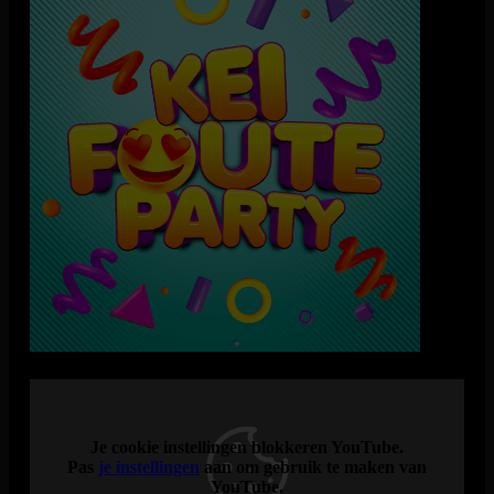
Zoek alvast je foute outfit bij elkaar en maak je avond vrij,
want vrijdag 27 november komt de Kei Foute Party weer naar
Hilversum en dit wil je niet missen!
Wat kun je verwachten? De gekste outfits, de foutste guilty
pleasures van de 70’s tot nu en kilo’s confetti. 100% Fout,
100% Feest! Denk aan glitterpakken, neon leggings,
panterprint, schuifelen op foute slow jams en compleet uit je
dak gaan op de hardste meezingers. Van ABBA tot André
Hazes, van Backstreet Boys tot Snollebollekes, we draaien
alles wat eigenlijk niet mag, maar stiekem het allerlekkerst is.
De Kei Foute Party is hét feestje waar schaamte niet bestaat en
losgaan verplicht is. Of je nu komt om te zingen, springen,
dansen of gewoon wil genieten van de ultieme feestvreugde:
jij hoort erbij! Dus trek die foute glitterbroek aan, trommel je
vrienden op en kom feesten alsof niemand kijkt…
Je cookie instellingen blokkeren YouTube.
Pas
je instellingen
aan om gebruik te maken van
YouTube.