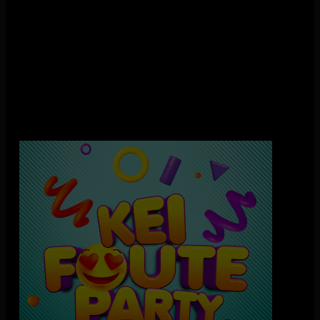
Zoek alvast je foute outfit bij elkaar en maak je avond vrij,
want vrijdag 28 november komt de Kei Foute Party met
Qmusic Het Foute Uur Live weer naar Hilversum. Dit wil je
niet missen! Wat kun je verwachten? De gekste outfits, de
foutste guilty pleasures van de 70’s tot nu en kilo’s confetti.
Denk aan glitterpakken, neon leggings, panterprint, schuifelen
op foute slow jams en compleet uit je dak gaan op de hardste
meezingers. Van ABBA tot André Hazes, van Backstreet
Boys tot Snollebollekes, we draaien álles wat eigenlijk niet
mag, maar stiekem het allerlekkerst is.