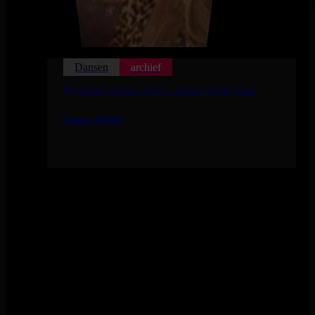
100% F
Dansen
archief
vrijdag 28 nov. 2025
- 20:00
- Grote Zaal
Open: 20:00