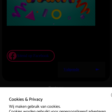
100% Fout, 100% Feest!
De Kei Foute Party is hét feestje waar schaamte niet bestaat en
losgaan verplicht is. Of je nu komt om te zingen, springen,
dansen of gewoon wil genieten van de ultieme feestvreugde:
jij hoort erbij! Dus trek die foute glitterbroek aan, trommel je
vrienden op en kom feesten alsof niemand kijkt… Check snel
wanneer de volgende editie is, scoor je tickets en beleef een
avond vol gekkigheid die je niet snel vergeet!
Er geldt deze avond een minimumleeftijd van 18 jaar.
Attend op Facebook
Volgende
Partners
Cookies & Privacy
Wij maken gebruik van cookies.
Cookies worden gebruikt voor gepersonaliseerd adverteren.