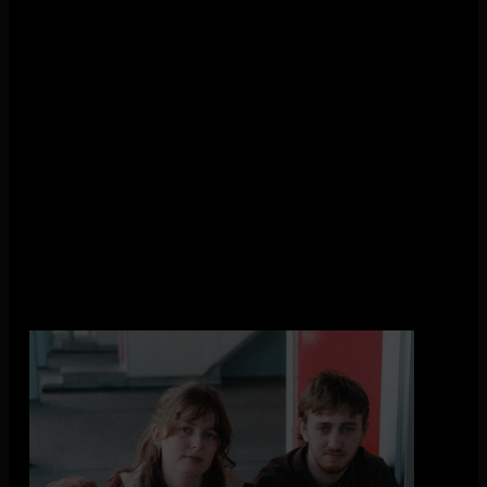
Ontdek nieuw talent bij Patat Met
Wij vinden jong talent belangrijk voor een gezonde toekomst
van de popmuziek. Daarom dat we opkomende artiesten