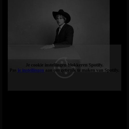
Lars Kroon is een Nederlandse zanger-liedschrijver. Als een
toegewijde buitenstaander verkent hij met zijn muziek en
teksten de menselijke ervaring. Hij gebruikt traditionele folk-
en country-invloeden als een raamwerk voor zijn liedjes over
de vreugde en tekortkomingen van de innerlijke aard van de
mens.
Je cookie instellingen blokkeren Spotify.
Pas
je instellingen
aan om gebruik te maken van Spotify.