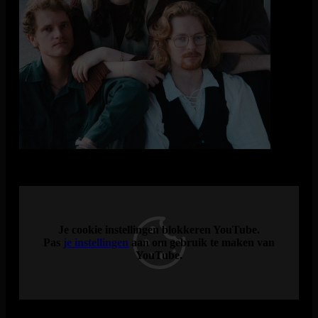
iedere maand een podium bieden bij Patat Met. Voor slechts
één tientje word je deze avond getrakteerd op artiesten die je
absoluut in de gaten moet houden! Dit alles onder het genot
van een patatje mét. Op 17 april is de beurt aan FEMI + Lars
Kroon + Kaya!
FEMI (22.15)
FEMI neemt je mee naar een eclectische wereld van
alternatieve folk, geïnspireerd door artiesten zoals Big Thief,
Patrick Watson en Bob Dylan. Met de invloeden van de band
worden de eerlijke teksten gehuld in een warme deken van
diepe drums en vervormde gitaren. Momenteel werken ze met
producer Jurriaan Sielcken aan hun debuut-EP ‘Deadline.’
Je cookie instellingen blokkeren YouTube.
Pas
je instellingen
aan om gebruik te maken van
YouTube.