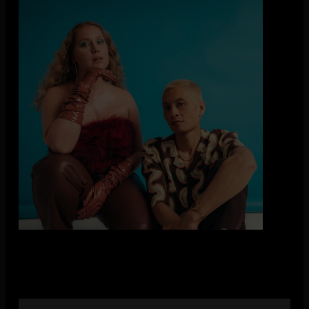
Klassieke soul en R&B gemixt met een frisse popsound
Secret Rendezvous maakt een mix van soul, pop en R&B.
Eerder maakten ze al indruk in De Vorstin tijdens Patat Met
Soul (onze avond voor nieuw talent), nu keren ze terug met
een headline show! Secret Rendezvous laat zich inspireren
door artiesten uit de jaren 80 en 90 (Prince, Minnie Riperton)
én door hedendaagse namen als Cleo Sol en Lucky Daye.
Hun singles kregen airplay bij onder meer KCRW, Beats 1
met Pharrell, BBC 1Xtra, 3FM, Radio 2 en Sublime. Het
album For Real werd goed ontvangen door de pers,
waaronder OOR, en hun muziek is te horen in tv-series als
Love Island Australia en The Rookie: Feds. De cover van At
Your Best (You Are Love) staat inmiddels op meer dan drie
miljoen streams.
Live spelen ze met volledige band en stonden ze al op podia
in Nederland, Duitsland, Engeland, België en Frankrijk. Met
het nieuwe album In Between Dreams staan ze weer op het
podium.