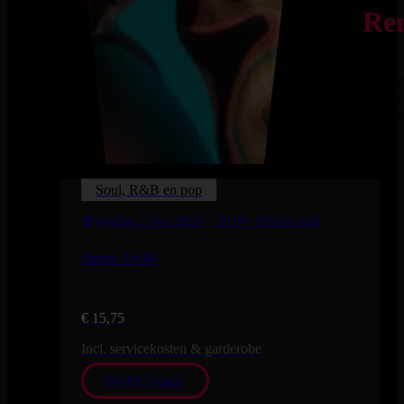
Re
Klassi
gemixt 
popso
Soul, R&B en pop
vrijdag 2 okt. 2026
- 20:00
- Kleine zaal
Open: 19:30
€ 15,75
Incl. servicekosten & garderobe
Bestel Tickets