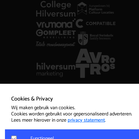
Cookies & Privacy
Partner worden
Wij maken gebruik van cookies.
Cookies worden gebruikt voor gepersonaliseerd adverteren.
Koninginneweg 44
Lees meer hierover in onze
privacy statement
.
1211 AS Hilversum
info@vorstin.nl
Functioneel