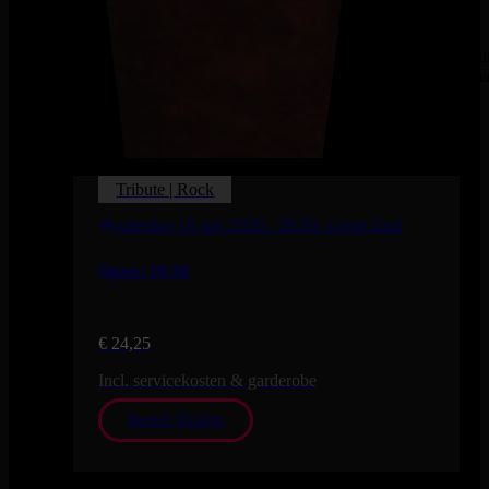
Een au
homma
Doors
Tribute | Rock
zaterdag 18 apr. 2026
- 20:30
- Grote Zaal
Open: 19:30
€ 24,25
Incl. servicekosten & garderobe
Bestel Tickets