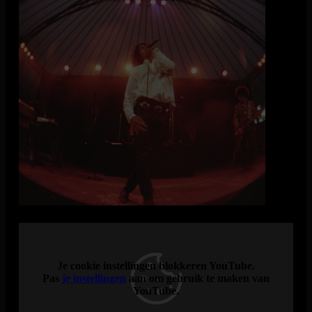
Ga terug in de tijd met The Doors in Concert, een authentieke
hommage aan de psychedelische rock band The Doors. The
Doors waren berucht voor hun energieke en onvoorspelbare
live shows, vooral door de charismatische Jim Morrison. Dit is
wat The Doors in Concert hun publiek laten herbeleven.
Omdat er gebruik wordt gemaakt van exact dezelfde
instrumenten als The Doors destijds, is de sound vrijwel
identiek. Ze hebben de juiste looks en de juiste energie om een
indrukwekkende live show te geven.
Geniet van authentieke liveversies van songs als ‘Riders on
the Storm’, ‘Roadhouse Blues’ en ‘People Are Strange’, 18
april in De Vorstin.
Maak je gebruik van een rolstoel? Bestel dan een Webticket
(geen zitplaats)! Na het afronden van je bestelling kun je via
tickets@vorstin.nl een rolstoelplek reserveren.
Je cookie instellingen blokkeren YouTube.
Pas
je instellingen
aan om gebruik te maken van
YouTube.