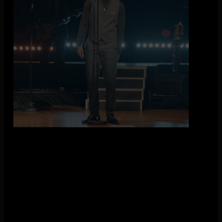
The James Brown Experience staat op zaterdag 16 januari
2027 in De Vorstin met een liveshow rond het werk van The
King of Funk! De voorstelling staat stil bij twintig jaar sinds
zijn overlijden en laat horen waarom hij wordt gezien als een
van de meest invloedrijke artiesten van de twintigste eeuw.
Samen met The New Soul Generals, een negenkoppig funk-
orkest, duikt de show in het brede oeuvre van de Godfather of
Soul. De muzikanten speelden eerder met artiesten als
Jamiroquai, Mark Ronson, Stevie Wonder, Amy Winehouse,
John Legend en Martha Reeves. Op het podium klinken
bekende nummers als I Got You (I Feel Good), It’s a Man’s
Man’s Man’s World, Get Up Offa That Thing, Sex Machine
en Papa’s Got a Brand New Bag.
De voorstelling volgt het leven en werk van James Brown,
deels verteld aan de hand van zijn eigen woorden. De
productie komt tot stand in samenwerking met The James
Brown Family Foundation en laat zien hoe groot zijn invloed
was op muziek, cultuur en de burgerrechtenbeweging.