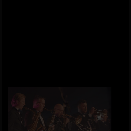
De hoofdrol is voor Guy Kelton Jones, opgegroeid in South
Carolina en Georgia, dezelfde regio waar James Brown
vandaan komt. Hij speelt James Brown niet alleen, maar weet
zijn houding, energie en timing overtuigend te raken. De rol
van Bobby Byrd, James Browns muzikale rechterhand, wordt