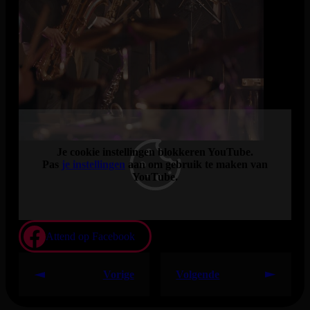
vertolkt door Miles Christian. Hij komt uit een Britse
muzikantenfamilie die bekend werd met The Christians en
staat bekend om zijn krachtige soulstem.
The James Brown Experience is een avond waarin funk en
soul centraal staan, ondersteund door een sterke liveband en
een verzorgde lichtshow. Een concert waarbij het publiek al
snel rechtstaat en de dansvloer vanzelf volloopt.
Je cookie instellingen blokkeren YouTube.
Pas
je instellingen
aan om gebruik te maken van
YouTube.
Attend op Facebook
Vorige
Volgende