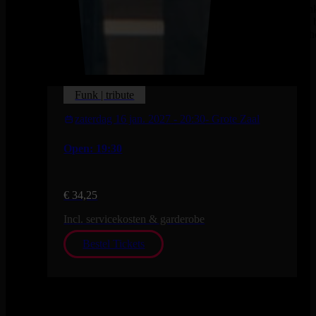
Negenk
orkest 
aan Th
Funk | tribute
zaterdag 16 jan. 2027
- 20:30
- Grote Zaal
Open: 19:30
€ 34,25
Incl. servicekosten & garderobe
Bestel Tickets