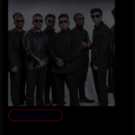
Battle of the Bands-winnaar Treasure met Bruno Mars-
tribute naar De Vorstin
Op 24 oktober staat The Tribute: Battle of the Bands-
winnaar Treasure in De Vorstin.
De band won afgelopen
weekend met hun Bruno Mars-tribute het
razendpopulaire SBS6-programma.
Treasure heeft zich in korte tijd bewezen als dé vertolker van
de iconische hits van wereldster Bruno Mars. Opgericht in
2024, heeft de band snel naam gemaakt met spectaculaire en
energieke liveoptredens die de magie van Bruno Mars tot
leven brengen. In 2025 staat de band op het punt om door te
breken, en hun optredens zijn een must-see voor fans van de
popkoning.
Meer info & tickets!