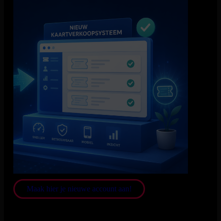
Wij hebben per 1 juni een nieuw kaartverkoopsysteem!
Wij werken vanaf nu samen met Ticketworks.
Heb je eerder tickets gekocht via ons vorige ticketsysteem,
Stager? Dan zijn deze automatisch overgezet. Om je tickets te
bekijken en te downloaden, maak je hieronder een account
aan met hetzelfde e-mailadres waarmee je je bestelling hebt
geplaatst.
Zijn je gegevens al bij ons bekend? Dan hoef je alleen nog
een wachtwoord in te stellen. Je ontvangt hiervoor een e-mail
met een activatielink.
Maak hier je nieuwe account aan!